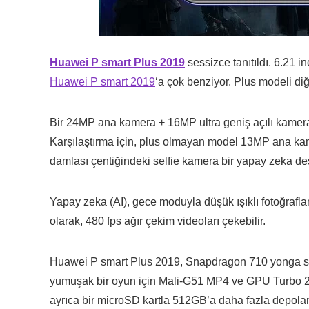
Huawei P smart Plus 2019
sessizce tanıtıldı. 6.21 
Huawei P smart 2019
‘a çok benziyor. Plus modeli di
Bir 24MP ana kamera + 16MP ultra geniş açılı kamera
Karşılaştırma için, plus olmayan model 13MP ana kam
damlası çentiğindeki selfie kamera bir yapay zeka de
Yapay zeka (AI), gece moduyla düşük ışıklı fotoğrafla
olarak, 480 fps ağır çekim videoları çekebilir.
Huawei P smart Plus 2019, Snapdragon 710 yonga set
yumuşak bir oyun için Mali-G51 MP4 ve GPU Turbo 
ayrıca bir microSD kartla 512GB’a daha fazla depola