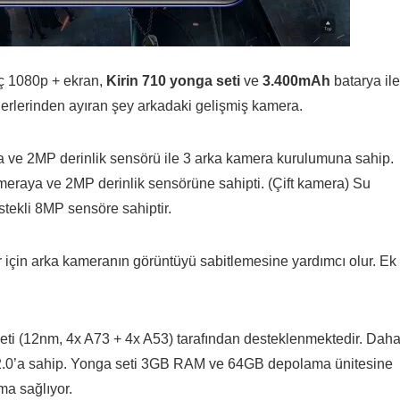
inç 1080p + ekran,
Kirin 710 yonga seti
ve
3.400mAh
batarya ile
ğerlerinden ayıran şey arkadaki gelişmiş kamera.
 ve 2MP derinlik sensörü ile 3 arka kamera kurulumuna sahip.
eraya ve 2MP derinlik sensörüne sahipti. (Çift kamera) Su
stekli 8MP sensöre sahiptir.
r için arka kameranın görüntüyü sabitlemesine yardımcı olur. Ek
i (12nm, 4x A73 + 4x A53) tarafından desteklenmektedir. Dah
2.0’a sahip. Yonga seti 3GB RAM ve 64GB depolama ünitesine
ma sağlıyor.