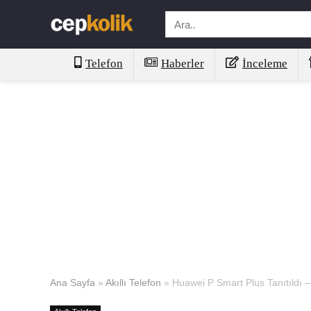
Telefon
Haberler
İnceleme
Ana Sayfa
»
Akıllı Telefon
»
Huawei P Smart Plus Tanıtıldı – 