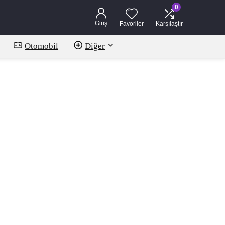
0
Giriş
Favoriler
Karşılaştır
Otomobil
Diğer