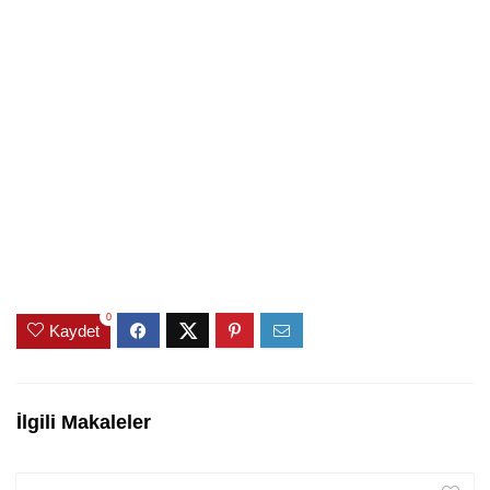
0
Kaydet
İlgili Makaleler