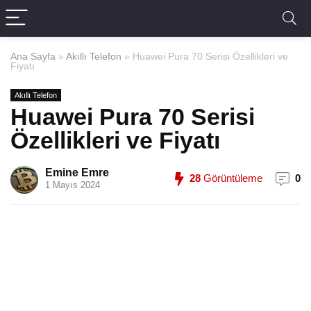
Ana Sayfa
»
Akıllı Telefon
»
Huawei Pura 70 Serisi Özellikleri ve
Fiyatı
Akıllı Telefon
Huawei Pura 70 Serisi
Özellikleri ve Fiyatı
Emine Emre
28
Görüntüleme
0
1 Mayıs 2024