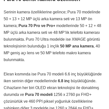
Serinin kamera özelliklerine gelince; Pura 70 modelinde
50 + 13 + 12 MP üçlü arka kamera seti ve 13 MP ön
kamera;
Pura 70 Pro ve Pro+
modellerinde 50 + 12 + 48
MP üçlü arka kamera seti ve 48 MP’lik telefoto kamerası
bulunmakta. Puro 70 Ultra modelde ise XMAGE görüntü
teknolojisinin bulunduğu 1 inçlik
50 MP ana kamera
, 40
MP geniş açı lens ve 50 MP telefoto makro kamera
bulunmakta.
Ekran kısmında ise Pura 70 modeli 6.6 inç büyüklüğünde
iken serinin diğer modellerinde
6.8 inç
büyüklüğünde.
Cihazların her biri OLED ekran teknolojisi ile donatılmış
durumda ve
Pura 70 modeli
1256 x 2760 px FHD+
çözünürlük ve 460 PPI piksel yoğunluk özelliklerine
sahipken diğer 3 modelde ise 1260 x 2844 px FHD+