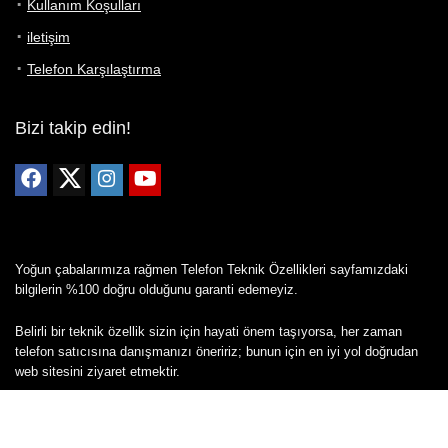
Kullanım Koşulları
iletişim
Telefon Karşılaştırma
Bizi takip edin!
Yoğun çabalarımıza rağmen Telefon Teknik Özellikleri sayfamızdaki
bilgilerin %100 doğru olduğunu garanti edemeyiz.
Belirli bir teknik özellik sizin için hayati önem taşıyorsa, her zaman
telefon satıcısına danışmanızı öneririz; bunun için en iyi yol doğrudan
web sitesini ziyaret etmektir.
Mevcut telefona ait herhangi bir bilginin yanlış veya eksik olduğunu
düşünüyorsanız lütfen bizimle
buradan
iletişime geçin.