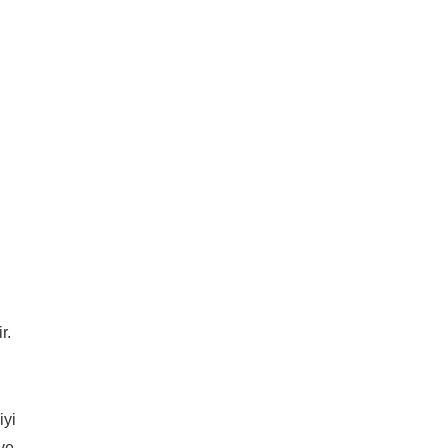
r.
iyi
 ve