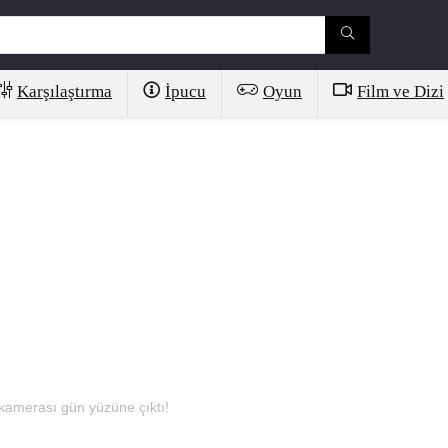
Karşılaştırma
İpucu
Oyun
Film ve Dizi
 kamerası gün yüzüne çıktı!