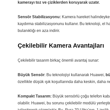
kamerayı toz ve çiziklerden koruyarak uzatır.
Sensör Stabilizasyonu:
Kamera hareket halindeyken 
kaydırma stabilizasyonunu kullanır. Bu teknoloji, el har
bulanıklığı en aza indirir.
Çekilebilir Kamera Avantajları
Çekilebilir tasarım birkaç önemli avantaj sunar:
Büyük Sensör
: Bu teknolojiyi kullanarak Huawei,
bü
özellikle düşük ışık koşullarında daha keskin, daha ne
Kompakt Tasarım:
Büyük sensörlü çoğu telefon kaba o
olabilir. Huawei, bu sorunu çekilebilir modülü yerleşt
iyileştirerek çözmüştür. Bu, Pura 70 Ultra’nın, 1 inçlik