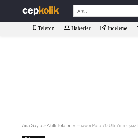
Telefon
Haberler
İnceleme
Ana Sayfa
»
Akıllı Telefon
»
Huawei Pura 70 Ultra’nın eşsiz