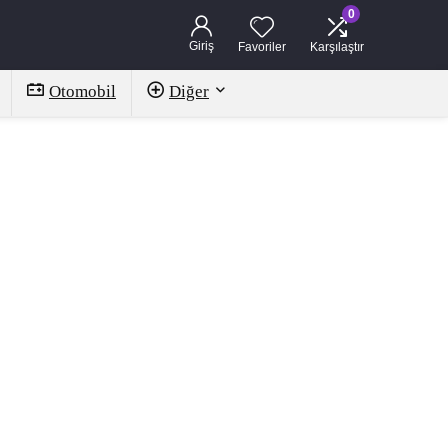
0
Giriş
Favoriler
Karşılaştır
Otomobil
Diğer