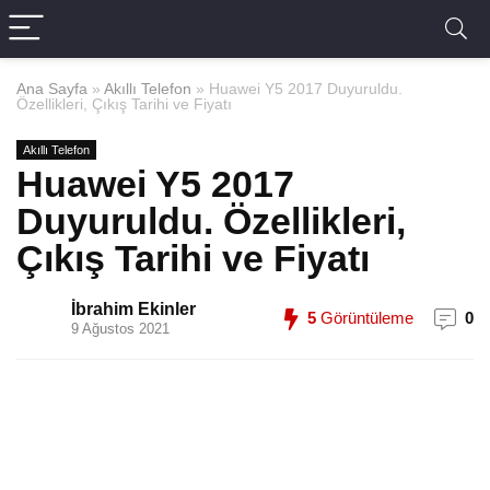
Ana Sayfa
»
Akıllı Telefon
»
Huawei Y5 2017 Duyuruldu.
Özellikleri, Çıkış Tarihi ve Fiyatı
Akıllı Telefon
Huawei Y5 2017
Duyuruldu. Özellikleri,
Çıkış Tarihi ve Fiyatı
İbrahim Ekinler
5
Görüntüleme
0
9 Ağustos 2021