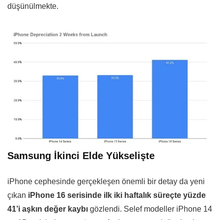
düşünülmekte.
Samsung İkinci Elde Yükselişte
iPhone cephesinde gerçekleşen önemli bir detay da yeni
çıkan
iPhone 16 serisinde
ilk iki haftalık süreçte yüzde
41’i aşkın değer kaybı
gözlendi. Selef modeller iPhone 14