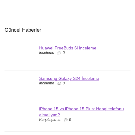
Güncel Haberler
Huawei FreeBuds 6i İnceleme
İnceleme
0
Samsung Galaxy S24 İnceleme
İnceleme
0
iPhone 15 vs iPhone 15 Plus: Hangi telefonu
almalıyım?
Karşılaştırma
0