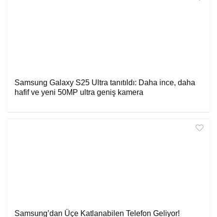
Samsung Galaxy S25 Ultra tanıtıldı: Daha ince, daha
hafif ve yeni 50MP ultra geniş kamera
Samsung’dan Üçe Katlanabilen Telefon Geliyor!