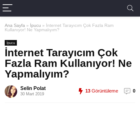
Ana Sayfa
»
İpucu
»
İnternet Tarayıcım Çok Fazla Ram
Kullanıyor! Ne Yapmalıyım?
İpucu
İnternet Tarayıcım Çok
Fazla Ram Kullanıyor! Ne
Yapmalıyım?
Selin Polat
13
Görüntüleme
0
30 Mart 2019