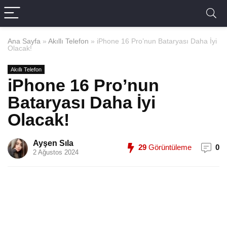
Ana Sayfa
»
Akıllı Telefon
»
iPhone 16 Pro’nun Bataryası Daha İyi
Olacak!
Akıllı Telefon
iPhone 16 Pro’nun
Bataryası Daha İyi
Olacak!
Ayşen Sıla
29
Görüntüleme
0
2 Ağustos 2024