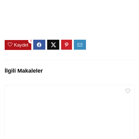
0
Kaydet
İlgili Makaleler