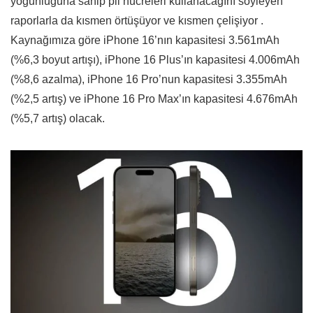
yoğunluğuna sahip pil hücreleri kullanacağını söyleyen
raporlarla da kısmen örtüşüyor ve kısmen çelişiyor .
Kaynağımıza göre iPhone 16’nın kapasitesi 3.561mAh
(%6,3 boyut artışı), iPhone 16 Plus’ın kapasitesi 4.006mAh
(%8,6 azalma), iPhone 16 Pro’nun kapasitesi 3.355mAh
(%2,5 artış) ve iPhone 16 Pro Max’ın kapasitesi 4.676mAh
(%5,7 artış) olacak.