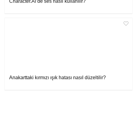
Character.AI’de ses nasıl kullanılır?
Anakarttaki kırmızı ışık hatası nasıl düzeltilir?