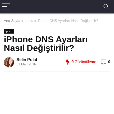
Ana Sayfa
»
İpucu
»
iPhone DNS Ayarları Nasıl Değiştirilir?
İpucu
iPhone DNS Ayarları
Nasıl Değiştirilir?
Selin Polat
9
Görüntüleme
0
31 Mart 2016