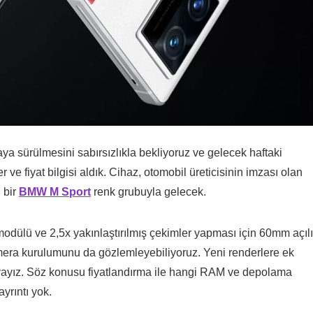
aya sürülmesini sabırsızlıkla bekliyoruz ve gelecek haftaki
ve fiyat bilgisi aldık. Cihaz, otomobil üreticisinin imzası olan
l bir
BMW M Sport
renk grubuyla gelecek.
dülü ve 2,5x yakınlaştırılmış çekimler yapması için 60mm açılı
era kurulumunu da gözlemleyebiliyoruz. Yeni renderlere ek
arşıyayız. Söz konusu fiyatlandırma ile hangi RAM ve depolama
yrıntı yok.