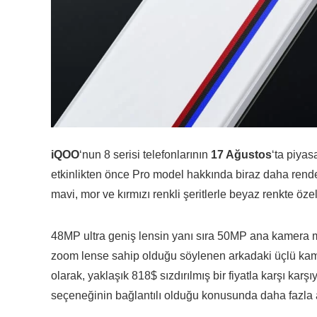
iQOO
‘nun 8 serisi telefonlarının
17 Ağustos
‘ta piyas
etkinlikten önce Pro model hakkında biraz daha render 
mavi, mor ve kırmızı renkli şeritlerle beyaz renkte öze
48MP ultra geniş lensin yanı sıra 50MP ana kamera mo
zoom lense sahip olduğu söylenen arkadaki üçlü kam
olarak, yaklaşık 818$ sızdırılmış bir fiyatla karşı k
seçeneğinin bağlantılı olduğu konusunda daha fazla a