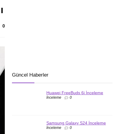
ı
0
Güncel Haberler
Huawei FreeBuds 6i İnceleme
İnceleme
0
Samsung Galaxy S24 İnceleme
İnceleme
0