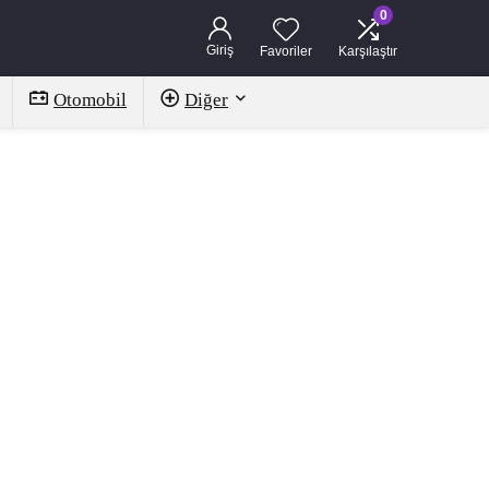
0
Giriş
Favoriler
Karşılaştır
Otomobil
Diğer