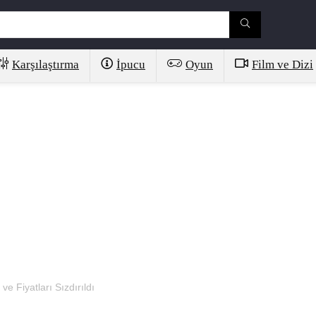
Karşılaştırma
İpucu
Oyun
Film ve Dizi
e Fiyatları Sızdırıldı