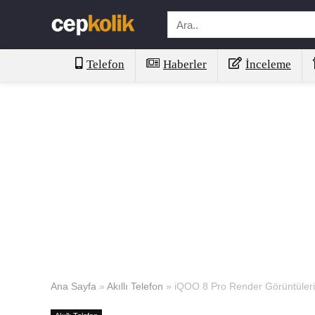
Telefon
Haberler
İnceleme
Ana Sayfa
»
Akıllı Telefon
»
iQOO 8 Pro Render Görüntüleri v