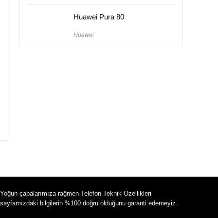
Huawei Pura 80
Huawei
Yoğun çabalarımıza rağmen Telefon Teknik Özellikleri
sayfamızdaki bilgilerin %100 doğru olduğunu garanti edemeyiz.