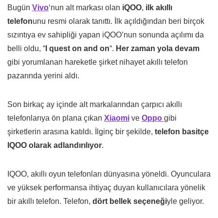
Bugün
Vivo
‘nun alt markası olan
iQOO
,
ilk akıllı
telefon
unu resmi olarak tanıttı. İlk açıldığından beri birçok
sızıntıya ev sahipliği yapan iQOO’nun sonunda açılımı da
belli oldu, “
I quest on and on
“.
Her zaman yola devam
gibi yorumlanan hareketle şirket nihayet akıllı telefon
pazarında yerini aldı.
Son birkaç ay içinde alt markalarından çarpıcı akıllı
telefonlarıya ön plana çıkan
Xiaomi
ve
Oppo
gibi
şirketlerin arasına katıldı. İlginç bir şekilde,
telefon basitçe
IQOO olarak adlandırılıyor
.
IQOO, akıllı oyun telefonları dünyasına yöneldi. Oyunculara
ve yüksek performansa ihtiyaç duyan kullanıcılara yönelik
bir akıllı telefon. Telefon,
dört bellek seçeneği
yle geliyor.