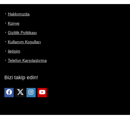
Hakkımızda
Künye
Gizlilik Politikası
Kullanım Koşulları
iletişim
Telefon Karşılaştırma
Bizi takip edin!
Yoğun çabalarımıza rağmen Telefon Teknik Özellikleri sayfamızdaki
bilgilerin %100 doğru olduğunu garanti edemeyiz.