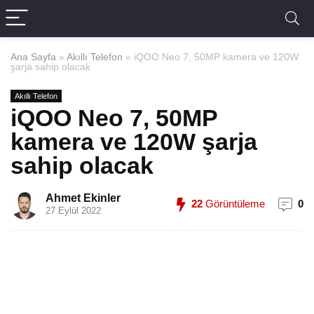
Ana Sayfa
»
Akıllı Telefon
»
iQOO Neo 7, 50MP kamera ve 120W
şarja sahip olacak
Akıllı Telefon
iQOO Neo 7, 50MP
kamera ve 120W şarja
sahip olacak
Ahmet Ekinler
22
Görüntüleme
0
27 Eylül 2022