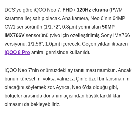
DCS’ye göre iQOO Neo 7,
FHD+ 120Hz ekrana
(PWM
karartma ile) sahip olacak. Ana kamera, Neo 6’nın 64MP
GW1 sensörünün (1/1.72”, 0.8µm) yerini alan
50MP
IMX766V
sensörünü (vivo için özelleştirilmiş Sony IMX766
versiyonu, 1/1.56”, 1.0µm) içerecek. Geçen yıldan itibaren
iQOO 8 Pro
amiral gemisinde kullanıldı.
iQOO Neo 7’nin önümüzdeki ay tanıtılması mümkün. Ancak
bunun küresel mi yoksa yalnızca Çin’e özel bir lansman mı
olacağını söylemek zor. Ayrıca, Neo 6’da olduğu gibi,
bölgeler arasında donanım açısından büyük farklılıklar
olmasını da bekleyebiliriz.