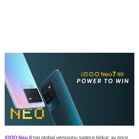
iQOO Neo 6
‘nın global versiyonu sadece birkaç ay önce