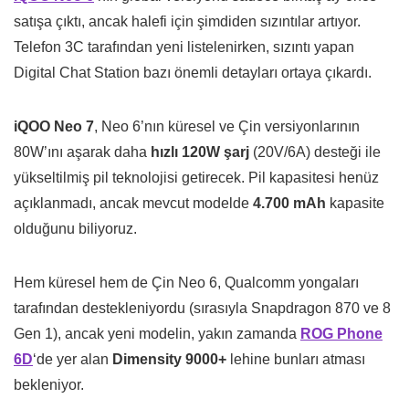
satışa çıktı, ancak halefi için şimdiden sızıntılar artıyor.
Telefon 3C tarafından yeni listelenirken, sızıntı yapan
Digital Chat Station bazı önemli detayları ortaya çıkardı.
iQOO Neo 7
, Neo 6’nın küresel ve Çin versiyonlarının
80W’ını aşarak daha
hızlı 120W şarj
(20V/6A) desteği ile
yükseltilmiş pil teknolojisi getirecek. Pil kapasitesi henüz
açıklanmadı, ancak mevcut modelde
4.700 mAh
kapasite
olduğunu biliyoruz.
Hem küresel hem de Çin Neo 6, Qualcomm yongaları
tarafından destekleniyordu (sırasıyla Snapdragon 870 ve 8
Gen 1), ancak yeni modelin, yakın zamanda
ROG Phone
6D
‘de yer alan
Dimensity 9000+
lehine bunları atması
bekleniyor.