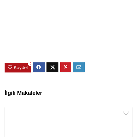
0
Kaydet
İlgili Makaleler