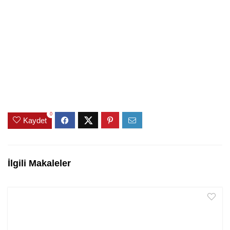
0
Kaydet
İlgili Makaleler