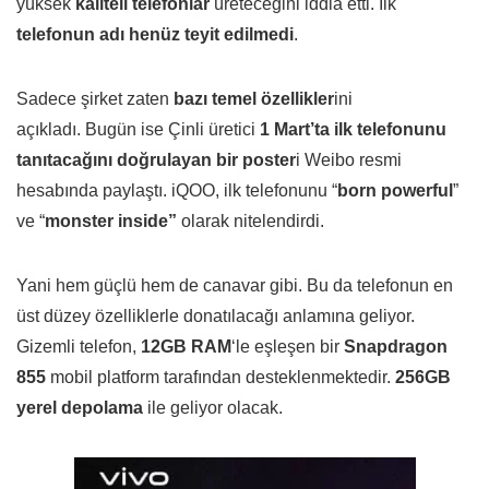
yüksek
kaliteli telefonlar
üreteceğini iddia etti. İlk
telefonun adı henüz teyit edilmedi
.
Sadece şirket zaten
bazı temel özellikler
ini
açıkladı. Bugün ise Çinli üretici
1 Mart’ta ilk telefonunu
tanıtacağını doğrulayan bir poster
i Weibo resmi
hesabında paylaştı. iQOO, ilk telefonunu “
born powerful
”
ve “
monster
inside”
olarak nitelendirdi.
Yani hem güçlü hem de canavar gibi. Bu da telefonun en
üst düzey özelliklerle donatılacağı anlamına geliyor.
Gizemli telefon,
12GB RAM
‘le eşleşen bir
Snapdragon
855
mobil platform tarafından desteklenmektedir.
256GB
yerel depolama
ile geliyor olacak.