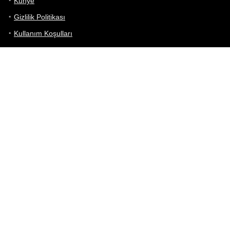
Künye
Gizlilik Politikası
Kullanım Koşulları
iletişim
Telefon Karşılaştırma
Bizi takip edin!
Yoğun çabalarımıza rağmen Telefon Teknik Özellikleri sayfamızdaki
bilgilerin %100 doğru olduğunu garanti edemeyiz.
Belirli bir teknik özellik sizin için hayati önem taşıyorsa, her zaman
telefon satıcısına danışmanızı öneririz; bunun için en iyi yol doğrudan
web sitesini ziyaret etmektir.