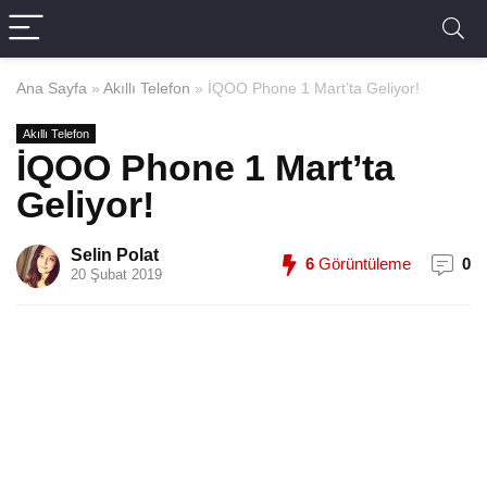
Ana Sayfa
»
Akıllı Telefon
»
İQOO Phone 1 Mart’ta Geliyor!
Akıllı Telefon
İQOO Phone 1 Mart’ta
Geliyor!
Selin Polat
6
Görüntüleme
0
20 Şubat 2019