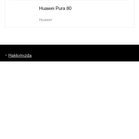
Huawei Pura 80
Huawei
Hakkımızda
Künye
Gizlilik Politikası
Kullanım Koşulları
iletişim
Telefon Karşılaştırma
Bizi takip edin!