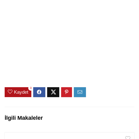
0
Kaydet
İlgili Makaleler