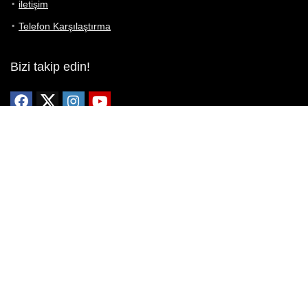
iletişim
Telefon Karşılaştırma
Bizi takip edin!
Yoğun çabalarımıza rağmen Telefon Teknik Özellikleri sayfamızdaki
bilgilerin %100 doğru olduğunu garanti edemeyiz.
Belirli bir teknik özellik sizin için hayati önem taşıyorsa, her zaman
telefon satıcısına danışmanızı öneririz; bunun için en iyi yol doğrudan
web sitesini ziyaret etmektir.
Mevcut telefona ait herhangi bir bilginin yanlış veya eksik olduğunu
düşünüyorsanız lütfen bizimle
buradan
iletişime geçin.