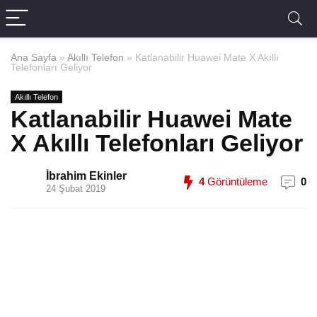
Ana Sayfa
»
Akıllı Telefon
»
Katlanabilir Huawei Mate X Akıllı
Telefonları Geliyor
Akıllı Telefon
Katlanabilir Huawei Mate
X Akıllı Telefonları Geliyor
İbrahim Ekinler
4
Görüntüleme
0
24 Şubat 2019