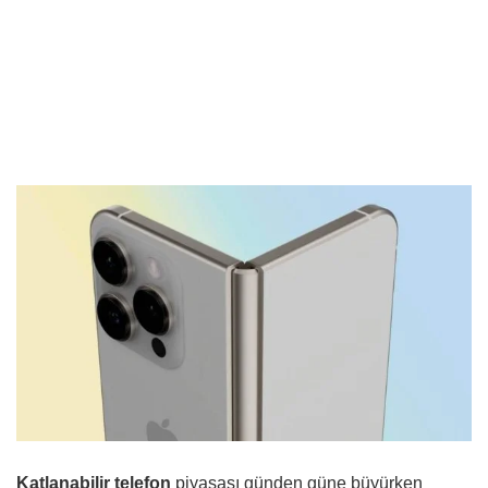
Katlanabilir telefon
piyasası günden güne büyürken