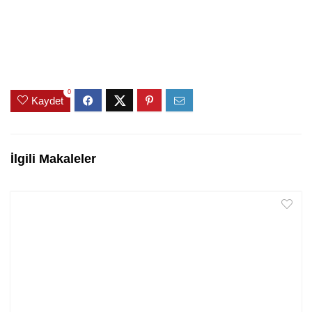
0
Kaydet
İlgili Makaleler