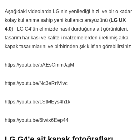
Aşağıdaki videolarda LG’nin yenilediği hızlı ve bir o kadar
kolay kullanıma sahip yeni kullanıcı arayüzünü (
LG UX
4.0
) , LG G4’ün elimizde nasıl durduğuna ait görüntüleri,
tasarım harikası ve kaliteli malzemelerden üretilmiş arka
kapak tasarımlarını ve birbirinden şık kılıfları görebilirsiniz
https://youtu.be/pAEsOmmJajM
https://youtu.be/Nc3eRrIVlvc
https://youtu.be/1StMEys4h1k
https://youtu.be/6lwtx6Eep44
LG G4’e ait kapak fotoğrafları