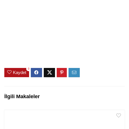
0
Kaydet
İlgili Makaleler