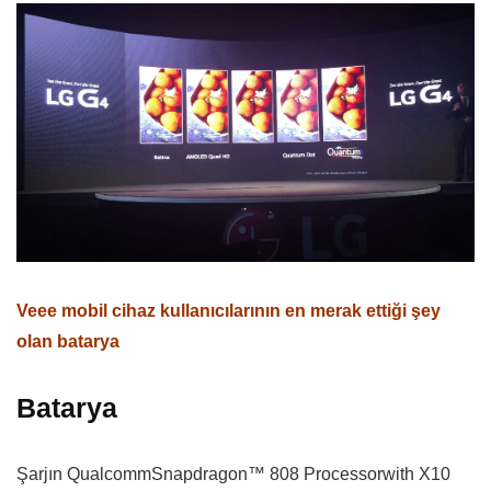
Veee mobil cihaz kullanıcılarının en merak ettiği şey
olan batarya
Batarya
Şarjın QualcommSnapdragon™ 808 Processorwith X10