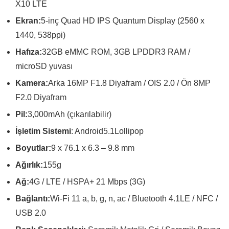
X10 LTE
Ekran:
5-inç Quad HD IPS Quantum Display (2560 x
1440, 538ppi)
Hafıza:
32GB eMMC ROM, 3GB LPDDR3 RAM /
microSD yuvası
Kamera:
Arka 16MP F1.8 Diyafram / OIS 2.0 / Ön 8MP
F2.0 Diyafram
Pil:
3,000mAh (çıkarılabilir)
İşletim Sistemi
: Android5.1Lollipop
Boyutlar:
9 x 76.1 x 6.3 – 9.8 mm
Ağırlık:
155g
Ağ:
4G / LTE / HSPA+ 21 Mbps (3G)
Bağlantı:
Wi-Fi 11 a, b, g, n, ac / Bluetooth 4.1LE / NFC /
USB 2.0