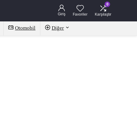
0
Giriş
Favoriler
Karşılaştır
Otomobil
Diğer