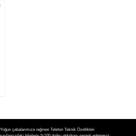
Yoğun çabalarımıza rağmen Telefon Teknik Özellikleri
sayfamızdaki bilgilerin %100 doğru olduğunu garanti edemeyiz.