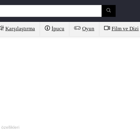
Karşılaştırma
İpucu
Oyun
Film ve Dizi
özellikleri