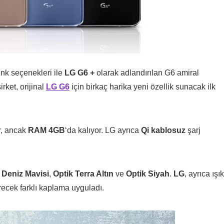
nk seçenekleri ile
LG G6 +
olarak adlandırılan G6 amiral
rket, orijinal
LG G6
için birkaç harika yeni özellik sunacak ilk
or, ancak
RAM 4GB
‘da kalıyor. LG ayrıca
Qi kablosuz
şarj
 Deniz Mavisi
,
Optik Terra Altın
ve
Optik Siyah
.
LG
, ayrıca ışık
recek farklı kaplama uyguladı.