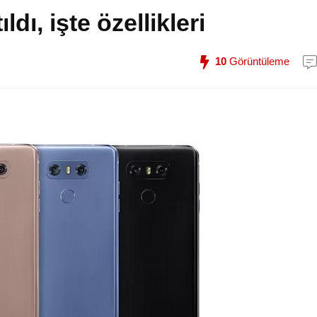
dı, işte özellikleri
10
Görüntüleme