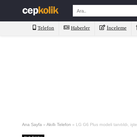
Telefon
Haberler
İnceleme
Ana Sayfa
»
Akıllı Telefon
»
LG G6 Plus modeli tanıtıldı, işte 