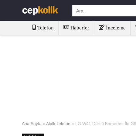
Telefon
Haberler
İnceleme
Ana Sayfa
»
Akıllı Telefon
»
LG W41 Dörtlü Kamerası İle G