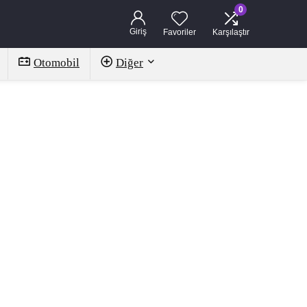
0
Giriş
Favoriler
Karşılaştır
Otomobil
Diğer