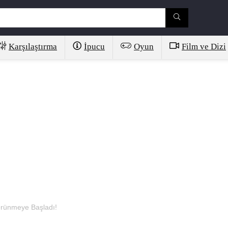
Karşılaştırma
İpucu
Oyun
Film ve Dizi
örünmeye Başladı!