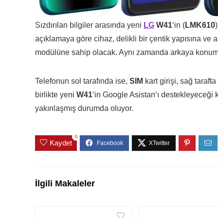
Sızdırılan bilgiler arasında yeni
LG
W41
‘in (
LMK610
açıklamaya göre cihaz, delikli bir çentik yapısına ve 
modülüne sahip olacak. Aynı zamanda arkaya konumla
Telefonun sol tarafında ise,
SIM
kart girişi, sağ taraf
birlikte yeni
W41
‘in
Google Asistan
‘ı destekleyeceği 
yakınlaşmış durumda oluyor.
0
Kaydet
İlgili Makaleler