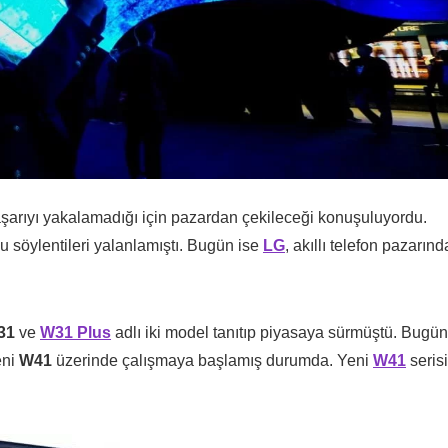
 başarıyı yakalamadığı için pazardan çekileceği konuşuluyordu.
 söylentileri yalanlamıştı. Bugün ise
LG
, akıllı telefon pazarınd
31
ve
W31 Plus
adlı iki model tanıtıp piyasaya sürmüştü. Bugün
eni
W41
üzerinde çalışmaya başlamış durumda. Yeni
W41
serisi