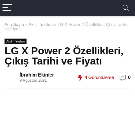
Ana Sayfa
»
Akıllı Telefon
»
LG X Power 2 Özellikleri, Çıkış Tarihi
ve Fiyatı
Akıllı Telefon
LG X Power 2 Özellikleri,
Çıkış Tarihi ve Fiyatı
İbrahim Ekinler
4
Görüntüleme
0
9 Ağustos 2021