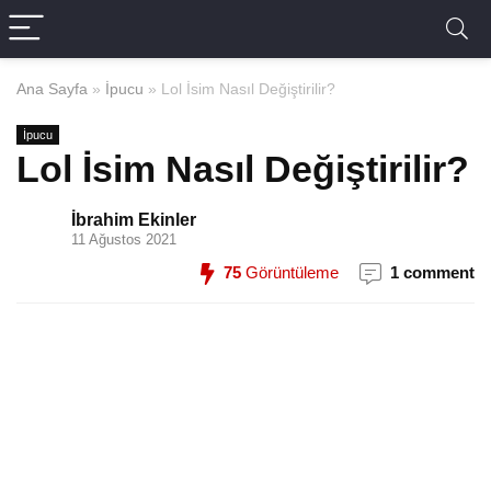
Ana Sayfa
»
İpucu
»
Lol İsim Nasıl Değiştirilir?
İpucu
Lol İsim Nasıl Değiştirilir?
İbrahim Ekinler
11 Ağustos 2021
75
Görüntüleme
1 comment