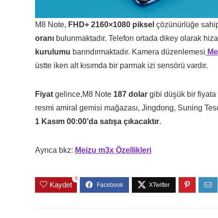
M8 Note,
FHD+ 2160×1080 piksel
çözünürlüğe sahip
oranı
bulunmaktadır. Telefon ortada dikey olarak hiza
kurulumu
barındırmaktadır. Kamera düzenlemesi
Me
üstte iken alt kısımda bir parmak izi sensörü vardır.
Fiyat
gelince,M8 Note
187 dolar
gibi düşük bir fiyat
resmi amiral gemisi mağazası, Jingdong, Suning Tes
1 Kasım 00:00’da satışa çıkacaktır
.
Ayrıca bkz:
Meizu m3x Özellikleri
0
Kaydet