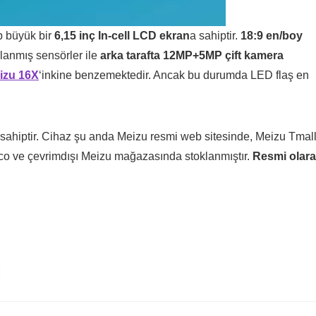
 büyük bir
6,15 inç
In-cell LCD ekran
a sahiptir.
18:9 en/boy
lanmış sensörler ile
arka tarafta 12MP+5MP çift kamera
izu 16X
‘inkine benzemektedir. Ancak bu durumda LED flaş en
a sahiptir. Cihaz şu anda Meizu resmi web sitesinde, Meizu Tmal
co ve çevrimdışı Meizu mağazasında stoklanmıştır.
Resmi olar