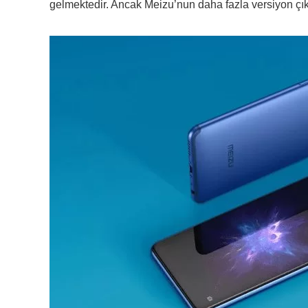
gelmektedir. Ancak Meizu’nun daha fazla versiyon çı