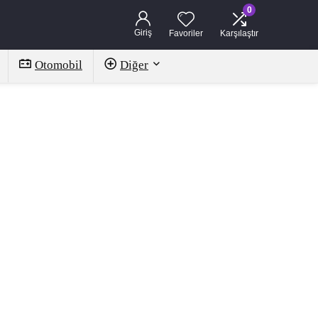
0
Giriş
Favoriler
Karşılaştır
Otomobil
Diğer