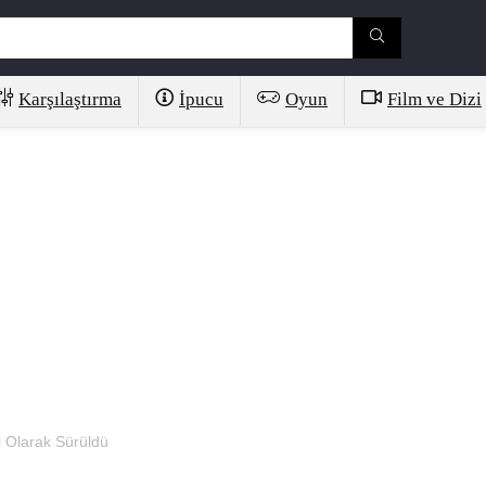
Karşılaştırma
İpucu
Oyun
Film ve Dizi
 Olarak Sürüldü