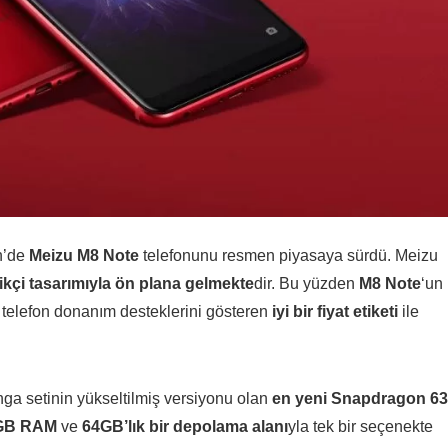
n’de
Meizu M8 Note
telefonunu resmen piyasaya sürdü. Meizu
ikçi tasarımıyla ön plana gelmekte
dir. Bu yüzden
M8 Note
‘un
ca telefon donanım desteklerini gösteren
iyi bir fiyat etiketi
ile
a setinin yükseltilmiş versiyonu olan
en yeni Snapdragon 6
GB RAM
ve
64GB’lık bir depolama alanı
yla tek bir seçenekte