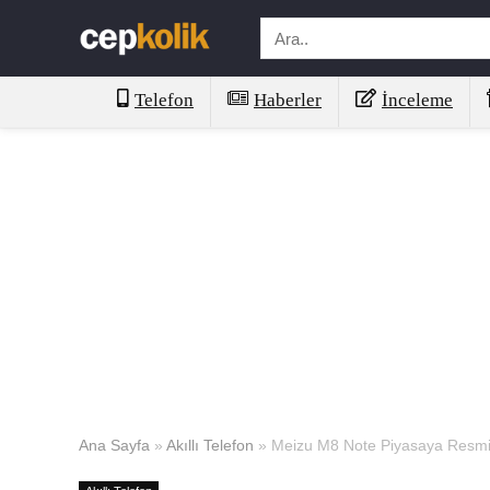
Telefon
Haberler
İnceleme
Ana Sayfa
»
Akıllı Telefon
»
Meizu M8 Note Piyasaya Resmi