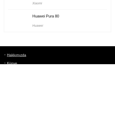
Xiaomi
Huawei Pura 80
Huawei
Hakkımızda
Künye
Gizlilik Politikası
Kullanım Koşulları
iletişim
Telefon Karşılaştırma
Bizi takip edin!