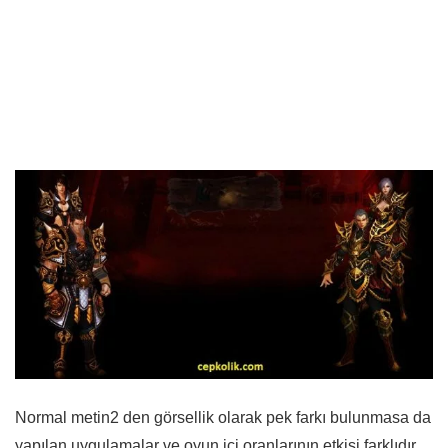
Normal metin2 den görsellik olarak pek farkı bulunmasa da
yapılan uygulamalar ve oyun içi oranlarının etkisi farklıdır.