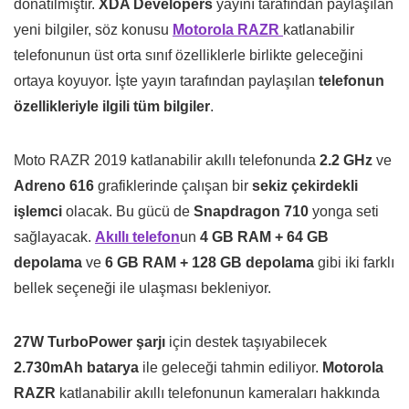
donatılmıştır.
XDA Developers
yayını tarafından paylaşılan
yeni bilgiler, söz konusu
Motorola RAZR
katlanabilir
telefonunun üst orta sınıf özelliklerle birlikte geleceğini
ortaya koyuyor. İşte yayın tarafından paylaşılan
telefonun
özellikleriyle ilgili tüm bilgiler
.
Moto RAZR 2019 katlanabilir akıllı telefonunda
2.2 GHz
ve
Adreno 616
grafiklerinde çalışan bir
sekiz çekirdekli
işlemci
olacak. Bu gücü de
Snapdragon 710
yonga seti
sağlayacak.
Akıllı telefon
un
4 GB RAM + 64 GB
depolama
ve
6 GB RAM + 128 GB depolama
gibi iki farklı
bellek seçeneği ile ulaşması bekleniyor.
27W TurboPower şarjı
için destek taşıyabilecek
2.730mAh batarya
ile geleceği tahmin ediliyor.
Motorola
RAZR
katlanabilir akıllı telefonunun kameraları hakkında