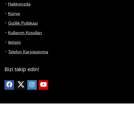
Hakkımızda
Künye
Gizlilik Politikası
Kullanım Koşulları
iletişim
Telefon Karşılaştırma
Bizi takip edin!
Yoğun çabalarımıza rağmen Telefon Teknik Özellikleri sayfamızdaki
bilgilerin %100 doğru olduğunu garanti edemeyiz.
Belirli bir teknik özellik sizin için hayati önem taşıyorsa, her zaman