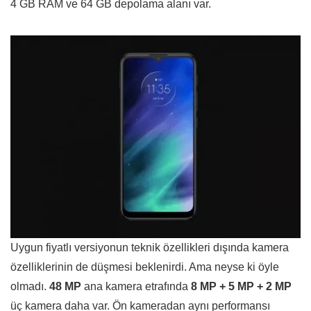
4 GB RAM ve 64 GB depolama alanı var.
Uygun fiyatlı versiyonun teknik özellikleri dışında kamera
özelliklerinin de düşmesi beklenirdi. Ama neyse ki öyle
olmadı.
48 MP
ana kamera etrafında
8 MP + 5 MP + 2 MP
üç kamera daha var. Ön kameradan aynı performansı