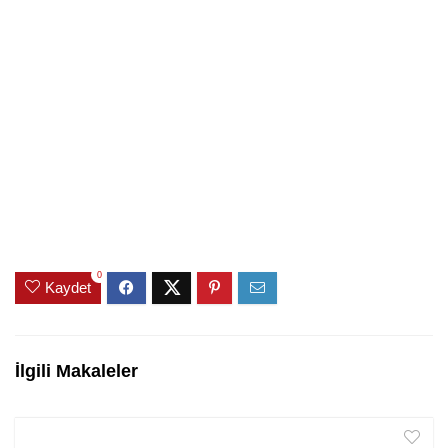
0
Kaydet
İlgili Makaleler