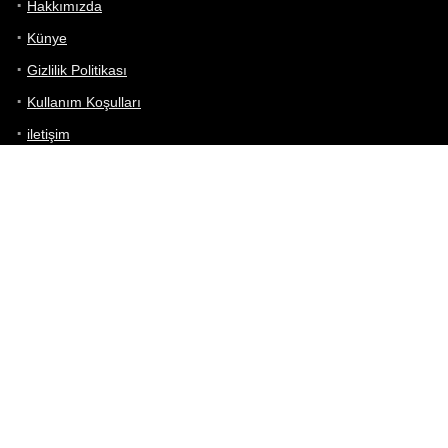
Hakkımızda
Künye
Gizlilik Politikası
Kullanım Koşulları
iletişim
Telefon Karşılaştırma
Bizi takip edin!
Yoğun çabalarımıza rağmen Telefon Teknik Özellikleri sayfamızdaki
bilgilerin %100 doğru olduğunu garanti edemeyiz.
Belirli bir teknik özellik sizin için hayati önem taşıyorsa, her zaman