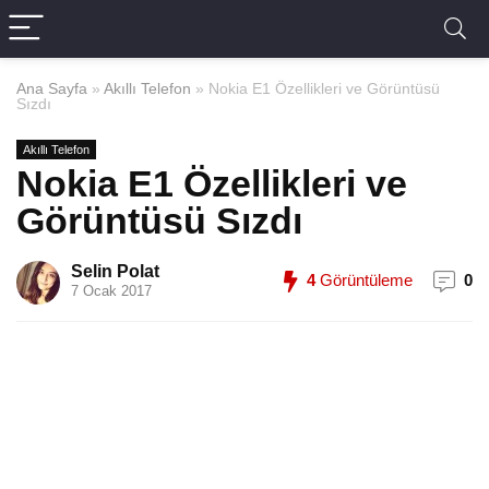
Ana Sayfa
»
Akıllı Telefon
»
Nokia E1 Özellikleri ve Görüntüsü
Sızdı
Akıllı Telefon
Nokia E1 Özellikleri ve
Görüntüsü Sızdı
Selin Polat
4
Görüntüleme
0
7 Ocak 2017