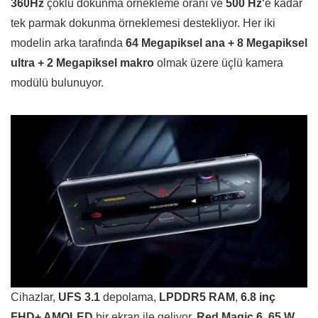
360Hz
çoklu dokunma örnekleme oranı ve
500 Hz
‘e kadar
tek parmak dokunma örneklemesi destekliyor. Her iki
modelin arka tarafında
64 Megapiksel ana + 8 Megapiksel
ultra + 2 Megapiksel makro
olmak üzere üçlü kamera
modülü bulunuyor.
Cihazlar,
UFS 3.1
depolama,
LPDDR5 RAM
,
6.8 inç
FHD+ AMOLED
bir ekran ile geliyor.
Red Magic 6
,
65 W