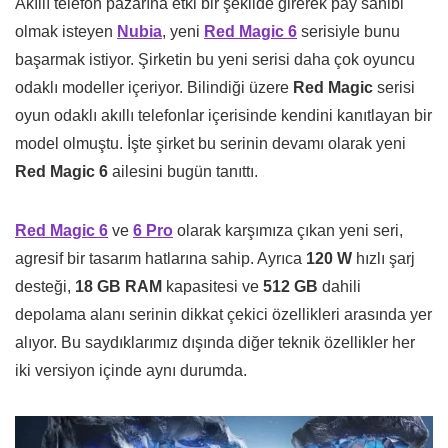
Akıllı telefon pazarına etki bir şekilde girerek pay sahibi
olmak isteyen
Nubia
, yeni
Red Magic 6
serisiyle bunu
başarmak istiyor. Şirketin bu yeni serisi daha çok oyuncu
odaklı modeller içeriyor. Bilindiği üzere
Red Magic
serisi
oyun odaklı akıllı telefonlar içerisinde kendini kanıtlayan bir
model olmuştu. İşte şirket bu serinin devamı olarak yeni
Red Magic 6
ailesini bugün tanıttı.
Red Magic 6
ve
6 Pro
olarak karşımıza çıkan yeni seri,
agresif bir tasarım hatlarına sahip. Ayrıca
120 W
hızlı şarj
desteği,
18 GB RAM
kapasitesi ve
512 GB
dahili
depolama alanı serinin dikkat çekici özellikleri arasında yer
alıyor. Bu saydıklarımız dışında diğer teknik özellikler her
iki versiyon içinde aynı durumda.