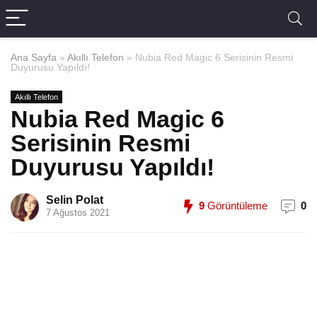
Ana Sayfa
»
Akıllı Telefon
»
Nubia Red Magic 6 Serisinin Resmi
Duyurusu Yapıldı!
Akıllı Telefon
Nubia Red Magic 6
Serisinin Resmi
Duyurusu Yapıldı!
Selin Polat
9
Görüntüleme
0
7 Ağustos 2021