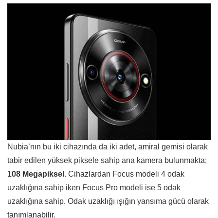
Nubia’nın bu iki cihazında da iki adet, amiral gemisi olarak
tabir edilen yüksek piksele sahip ana kamera bulunmakta;
108 Megapiksel
. Cihazlardan Focus modeli 4 odak
uzaklığına sahip iken Focus Pro modeli ise 5 odak
uzaklığına sahip. Odak uzaklığı ışığın yansıma gücü olarak
tanımlanabilir.