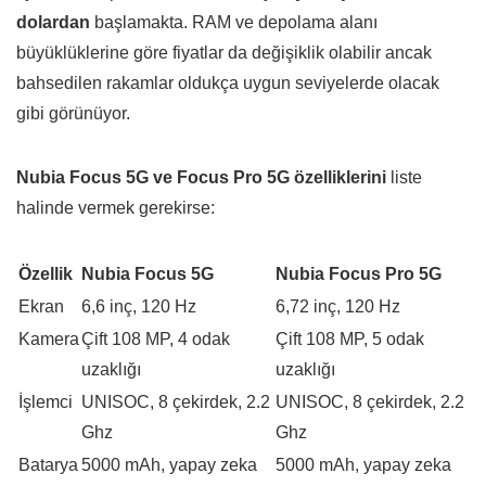
dolardan
başlamakta. RAM ve depolama alanı
büyüklüklerine göre fiyatlar da değişiklik olabilir ancak
bahsedilen rakamlar oldukça uygun seviyelerde olacak
gibi görünüyor.
Nubia Focus 5G ve Focus Pro 5G özelliklerini
liste
halinde vermek gerekirse:
Özellik
Nubia Focus 5G
Nubia Focus Pro 5G
Ekran
6,6 inç, 120 Hz
6,72 inç, 120 Hz
Kamera
Çift 108 MP, 4 odak
Çift 108 MP, 5 odak
uzaklığı
uzaklığı
İşlemci
UNISOC, 8 çekirdek, 2.2
UNISOC, 8 çekirdek, 2.2
Ghz
Ghz
Batarya
5000 mAh, yapay zeka
5000 mAh, yapay zeka