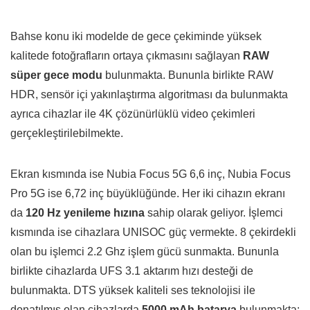
Bahse konu iki modelde de gece çekiminde yüksek
kalitede fotoğrafların ortaya çıkmasını sağlayan
RAW
süper gece modu
bulunmakta. Bununla birlikte RAW
HDR, sensör içi yakınlaştırma algoritması da bulunmakta
ayrıca cihazlar ile 4K çözünürlüklü video çekimleri
gerçekleştirilebilmekte.
Ekran kısmında ise Nubia Focus 5G 6,6 inç, Nubia Focus
Pro 5G ise 6,72 inç büyüklüğünde. Her iki cihazın ekranı
da
120 Hz yenileme hızına
sahip olarak geliyor. İşlemci
kısmında ise cihazlara UNISOC güç vermekte. 8 çekirdekli
olan bu işlemci 2.2 Ghz işlem gücü sunmakta. Bununla
birlikte cihazlarda UFS 3.1 aktarım hızı desteği de
bulunmakta. DTS yüksek kaliteli ses teknolojisi ile
donatılmış olan cihazlarda
5000 mAh batarya
bulunmakta;