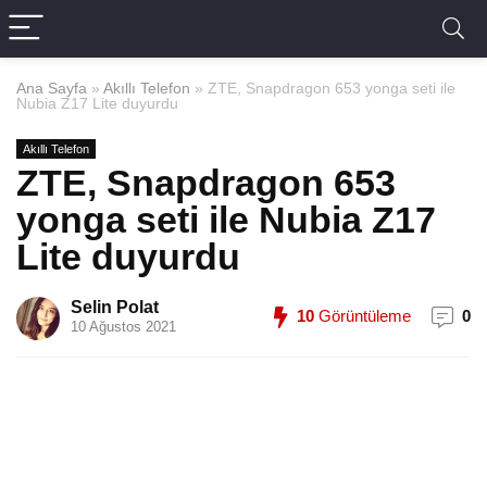
Ana Sayfa
»
Akıllı Telefon
»
ZTE, Snapdragon 653 yonga seti ile
Nubia Z17 Lite duyurdu
Akıllı Telefon
ZTE, Snapdragon 653
yonga seti ile Nubia Z17
Lite duyurdu
Selin Polat
10
Görüntüleme
0
10 Ağustos 2021