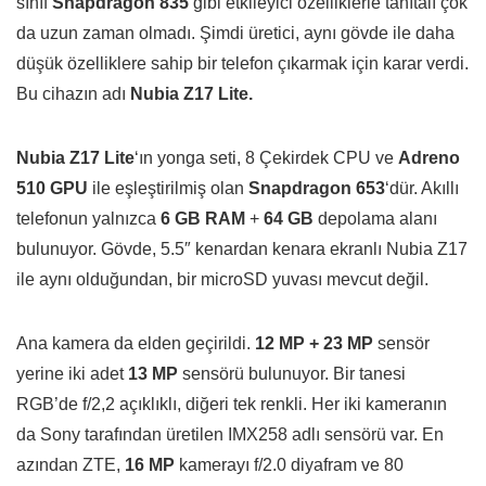
sınıf
Snapdragon 835
gibi etkileyici özelliklerle tanıtalı çok
da uzun zaman olmadı. Şimdi üretici, aynı gövde ile daha
düşük özelliklere sahip bir telefon çıkarmak için karar verdi.
Bu cihazın adı
Nubia Z17 Lite.
Nubia Z17 Lite
‘ın yonga seti, 8 Çekirdek CPU ve
Adreno
510 GPU
ile eşleştirilmiş olan
Snapdragon 653
‘dür. Akıllı
telefonun yalnızca
6 GB RAM
+
64 GB
depolama alanı
bulunuyor. Gövde, 5.5″ kenardan kenara ekranlı Nubia Z17
ile aynı olduğundan, bir microSD yuvası mevcut değil.
Ana kamera da elden geçirildi.
12 MP + 23 MP
sensör
yerine iki adet
13 MP
sensörü bulunuyor. Bir tanesi
RGB’de f/2,2 açıklıklı, diğeri tek renkli. Her iki kameranın
da Sony tarafından üretilen
IMX258
adlı sensörü var. En
azından ZTE,
16 MP
kamerayı f/2.0 diyafram ve 80