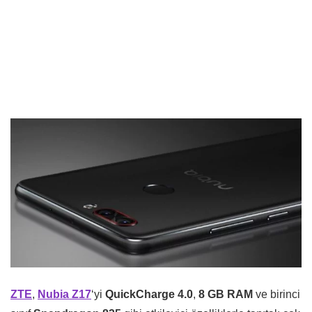
ZTE
,
Nubia Z17
‘yi
QuickCharge 4.0
,
8 GB RAM
ve birinci