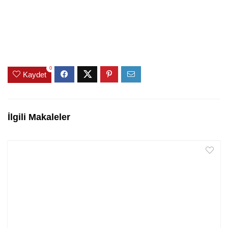
0
Kaydet
İlgili Makaleler