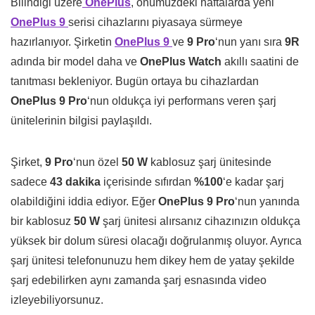
Bilindiği üzere
OnePlus
, önümüzdeki haftalarda yeni
OnePlus 9
serisi cihazlarını piyasaya sürmeye
hazırlanıyor. Şirketin
OnePlus 9
ve
9 Pro
‘nun yanı sıra
9R
adında bir model daha ve
OnePlus Watch
akıllı saatini de
tanıtması bekleniyor. Bugün ortaya bu cihazlardan
OnePlus 9 Pro
‘nun oldukça iyi performans veren şarj
ünitelerinin bilgisi paylaşıldı.
Şirket,
9 Pro
‘nun özel
50 W
kablosuz şarj ünitesinde
sadece
43 dakika
içerisinde sıfırdan
%100
‘e kadar şarj
olabildiğini iddia ediyor. Eğer
OnePlus 9 Pro
‘nun yanında
bir kablosuz
50 W
şarj ünitesi alırsanız cihazınızın oldukça
yüksek bir dolum süresi olacağı doğrulanmış oluyor. Ayrıca
şarj ünitesi telefonunuzu hem dikey hem de yatay şekilde
şarj edebilirken aynı zamanda şarj esnasında video
izleyebiliyorsunuz.