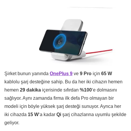
Şirket bunun yanında
OnePlus 9
ve
9 Pro
için
65 W
kablolu şarj desteğine sahip. Bu da her iki cihazın hemen
hemen
29 dakika
içerisinde sıfırdan
%100
‘e dolmasını
sağlıyor. Aynı zamanda firma ilk defa Pro olmayan bir
modeli için böyle yüksek şarj desteği sunuyor. Ayrıca her
iki cihazda
15 W
‘a kadar
Qi
şarj cihazlarına uyumlu şekilde
geliyor.