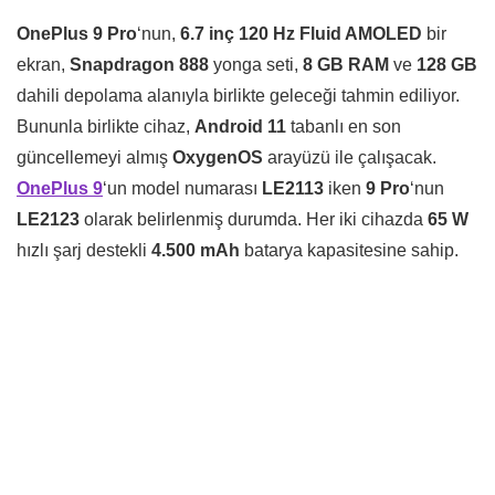
OnePlus 9 Pro
‘nun,
6.7 inç 120 Hz Fluid AMOLED
bir
ekran,
Snapdragon 888
yonga seti,
8 GB RAM
ve
128 GB
dahili depolama alanıyla birlikte geleceği tahmin ediliyor.
Bununla birlikte cihaz,
Android 11
tabanlı en son
güncellemeyi almış
OxygenOS
arayüzü ile çalışacak.
OnePlus 9
‘un model numarası
LE2113
iken
9 Pro
‘nun
LE2123
olarak belirlenmiş durumda. Her iki cihazda
65 W
hızlı şarj destekli
4.500 mAh
batarya kapasitesine sahip.