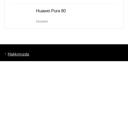
Huawei Pura 80
Huawei
Hakkımızda
Künye
Gizlilik Politikası
Kullanım Koşulları
iletişim
Telefon Karşılaştırma
Bizi takip edin!