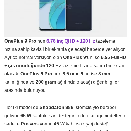
OnePlus 9 Pro
‘nun
6.78 inç QHD + 120 Hz
tazeleme
hızına sahip kavisli bir ekranla geleceği haberde yer alıyor.
Ayrıca normal versiyon olan
OnePlus 9
‘un ise
6.55 FullHD
+ çözünürlüğünde 120 Hz
tazleme hızına sahip bir ekranı
olacak.
OnePlus 9 Pro
‘nun
8,5 mm
,
9
‘un ise
8 mm
kalınlığında ve
200 gram
ağırlında olacağı diğer bilgiler
arasında bulunuyor.
Her iki model de
Snapdaron 888
işlemcisiyle beraber
geliyor.
65 W
kablolu şarj desteğinin de olacağı modellerin
sadece
Pro
versiyonun
45 W
kablosuz şarj desteği