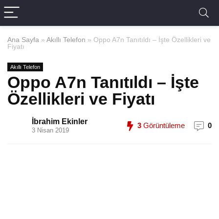
Ana Sayfa
»
Akıllı Telefon
»
Oppo A7n Tanıtıldı – İşte Özellikleri ve
Fiyatı
Akıllı Telefon
Oppo A7n Tanıtıldı – İşte
Özellikleri ve Fiyatı
İbrahim Ekinler
3
Görüntüleme
0
3 Nisan 2019