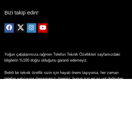
Bizi takip edin!
Yoğun çabalarımıza rağmen Telefon Teknik Özellikleri sayfamızdaki
bilgilerin %100 doğru olduğunu garanti edemeyiz.
Belirli bir teknik özellik sizin için hayati önem taşıyorsa, her zaman
telefon satıcısına danışmanızı öneririz; bunun için en iyi yol doğrudan
web sitesini ziyaret etmektir.
Mevcut telefona ait herhangi bir bilginin yanlış veya eksik olduğunu
düşünüyorsanız lütfen bizimle
buradan
iletişime geçin.
Copyright © 2024 - Tüm hakları saklıdır - Cepkolik.com