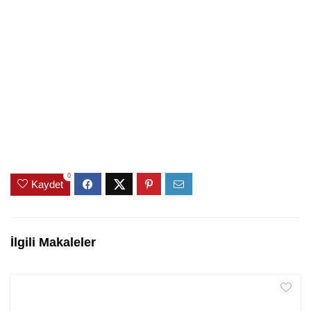
0
Kaydet
İlgili Makaleler