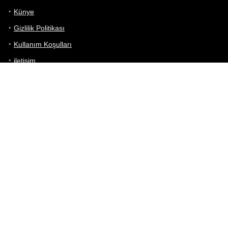
Künye
Gizlilik Politikası
Kullanım Koşulları
iletişim
Telefon Karşılaştırma
Bizi takip edin!
Yoğun çabalarımıza rağmen Telefon Teknik Özellikleri sayfamızdaki
bilgilerin %100 doğru olduğunu garanti edemeyiz.
Belirli bir teknik özellik sizin için hayati önem taşıyorsa, her zaman
telefon satıcısına danışmanızı öneririz; bunun için en iyi yol doğrudan