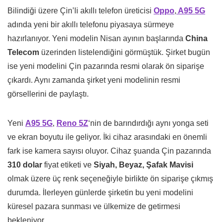
Bilindiği üzere Çin’li akıllı telefon üreticisi
Oppo
,
A95 5G
adında yeni bir akıllı telefonu piyasaya sürmeye
hazırlanıyor. Yeni modelin Nisan ayının başlarında
China
Telecom
üzerinden listelendiğini görmüştük. Şirket bugün
ise yeni modelini Çin pazarında resmi olarak ön siparişe
çıkardı. Aynı zamanda şirket yeni modelinin resmi
görsellerini de paylaştı.
Yeni
A95 5G
,
Reno 5Z
‘nin de barındırdığı aynı yonga seti
ve ekran boyutu ile geliyor. İki cihaz arasındaki en önemli
fark ise kamera sayısı oluyor. Cihaz şuanda Çin pazarında
310 dolar
fiyat etiketi ve
Siyah, Beyaz, Şafak Mavisi
olmak üzere üç renk seçeneğiyle birlikte ön siparişe çıkmış
durumda. İlerleyen günlerde şirketin bu yeni modelini
küresel pazara sunması ve ülkemize de getirmesi
bekleniyor.