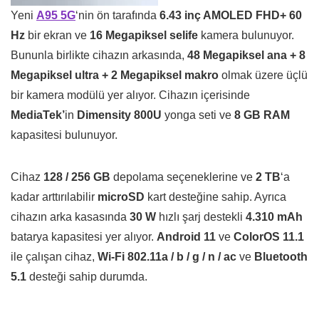
Yeni
A95 5G
‘nin ön tarafında
6.43 inç AMOLED FHD+ 60
Hz
bir ekran ve
16 Megapiksel selife
kamera bulunuyor.
Bununla birlikte cihazın arkasında,
48 Megapiksel ana + 8
Megapiksel ultra + 2 Megapiksel makro
olmak üzere üçlü
bir kamera modülü yer alıyor. Cihazın içerisinde
MediaTek’
in
Dimensity 800U
yonga seti ve
8 GB RAM
kapasitesi bulunuyor.
Cihaz
128 / 256 GB
depolama seçeneklerine ve
2 TB
‘a
kadar arttırılabilir
microSD
kart desteğine sahip. Ayrıca
cihazın arka kasasında
30 W
hızlı şarj destekli
4.310 mAh
batarya kapasitesi yer alıyor.
Android 11
ve
ColorOS 11.1
ile çalışan cihaz,
Wi-Fi 802.11a / b / g / n / ac
ve
Bluetooth
5.1
desteği sahip durumda.