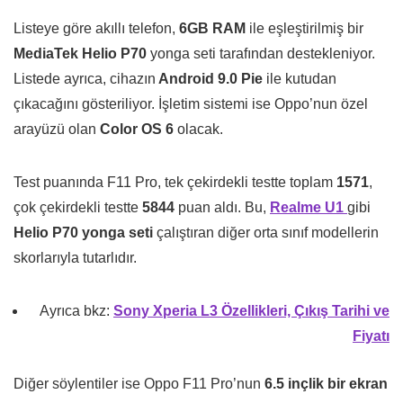
Listeye göre akıllı telefon,
6GB RAM
ile eşleştirilmiş bir
MediaTek Helio P70
yonga seti tarafından destekleniyor.
Listede ayrıca, cihazın
Android 9.0 Pie
ile kutudan
çıkacağını gösteriliyor. İşletim sistemi ise Oppo’nun özel
arayüzü olan
Color OS 6
olacak.
Test puanında F11 Pro, tek çekirdekli testte toplam
1571
,
çok çekirdekli testte
5844
puan aldı. Bu,
Realme U1
gibi
Helio P70 yonga seti
çalıştıran diğer orta sınıf modellerin
skorlarıyla tutarlıdır.
Ayrıca bkz:
Sony Xperia L3 Özellikleri, Çıkış Tarihi ve
Fiyatı
Diğer söylentiler ise Oppo F11 Pro’nun
6.5 inçlik bir ekran