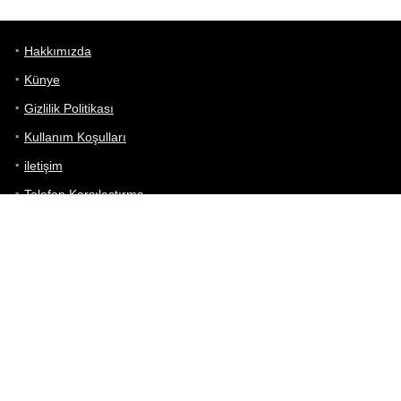
Hakkımızda
Künye
Gizlilik Politikası
Kullanım Koşulları
iletişim
Telefon Karşılaştırma
Bizi takip edin!
Yoğun çabalarımıza rağmen Telefon Teknik Özellikleri sayfamızdaki
bilgilerin %100 doğru olduğunu garanti edemeyiz.