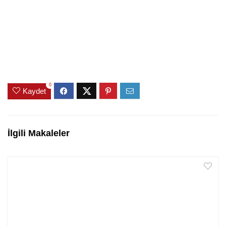
0
Kaydet
İlgili Makaleler