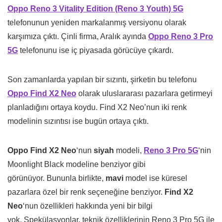
Oppo Reno 3 Vitality Edition (Reno 3 Youth) 5G
telefonunun yeniden markalanmış versiyonu olarak
karşımıza çıktı. Çinli firma, Aralık ayında
Oppo Reno 3 Pro
5G
telefonunu ise iç piyasada görücüye çıkardı.
Son zamanlarda yapılan bir sızıntı, şirketin bu telefonu
Oppo Find X2 Neo
olarak uluslararası pazarlara getirmeyi
planladığını ortaya koydu. Find X2 Neo’nun iki renk
modelinin sızıntısı ise bugün ortaya çıktı.
Oppo Find X2 Neo
‘nun
siyah
modeli,
Reno 3 Pro 5G
‘nin
Moonlight Black modeline benziyor gibi
görünüyor. Bununla birlikte,
mavi
model ise küresel
pazarlara özel bir renk seçeneğine benziyor.
Find X2
Neo
‘nun özellikleri hakkında yeni bir bilgi
yok. Spekülasyonlar, teknik özelliklerinin Reno 3 Pro 5G ile