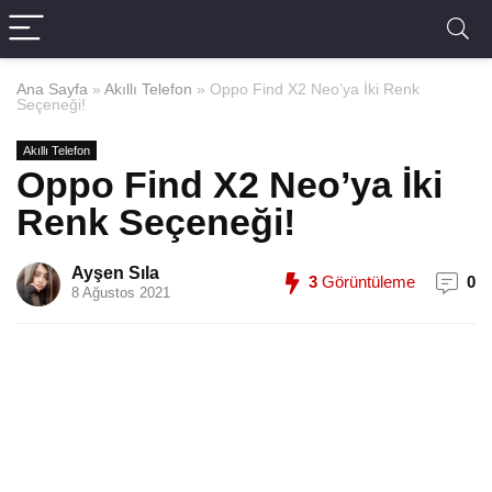
Ana Sayfa
»
Akıllı Telefon
»
Oppo Find X2 Neo’ya İki Renk
Seçeneği!
Akıllı Telefon
Oppo Find X2 Neo’ya İki
Renk Seçeneği!
Ayşen Sıla
3
Görüntüleme
0
8 Ağustos 2021