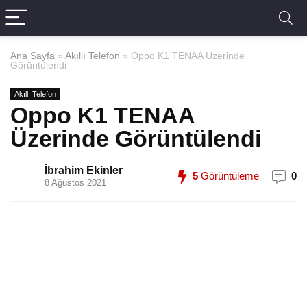
Ana Sayfa
»
Akıllı Telefon
»
Oppo K1 TENAA Üzerinde
Görüntülendi
Akıllı Telefon
Oppo K1 TENAA
Üzerinde Görüntülendi
İbrahim Ekinler
5
Görüntüleme
0
8 Ağustos 2021