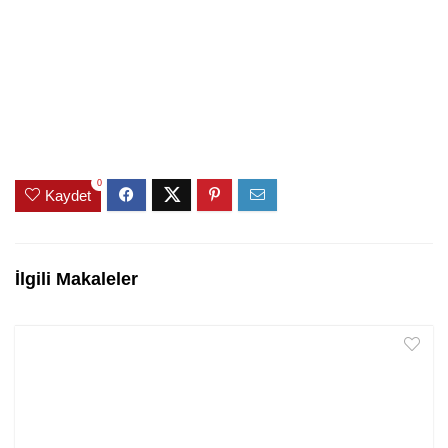
0
Kaydet
İlgili Makaleler