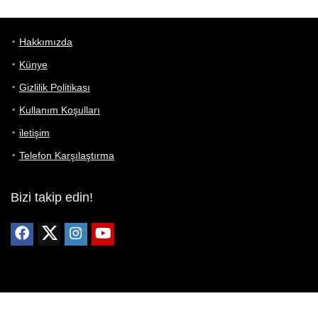
Hakkımızda
Künye
Gizlilik Politikası
Kullanım Koşulları
iletişim
Telefon Karşılaştırma
Bizi takip edin!
Yoğun çabalarımıza rağmen Telefon Teknik Özellikleri sayfamızdaki
bilgilerin %100 doğru olduğunu garanti edemeyiz.