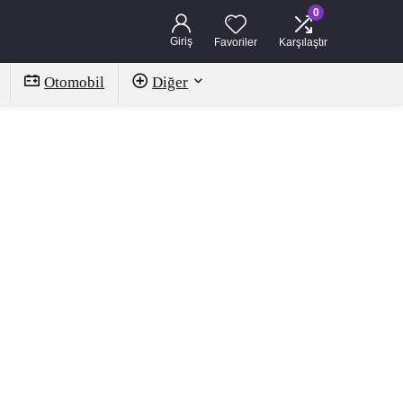
0
Giriş
Favoriler
Karşılaştır
Otomobil
Diğer