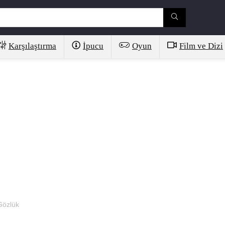
Karşılaştırma
İpucu
Oyun
Film ve Dizi
Gözlük