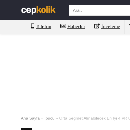
Telefon
Haberler
İnceleme
Ana Sayfa
»
İpucu
»
Orta Segmet Alınabilecek En İyi 4 VR 