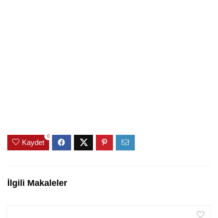
0
Kaydet
İlgili Makaleler