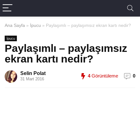
Ana Sayfa
»
İpucu
»
Paylaşımlı – paylaşımsız ekran kartı nedir?
İpucu
Paylaşımlı – paylaşımsız
ekran kartı nedir?
Selin Polat
4
Görüntüleme
0
31 Mart 2016