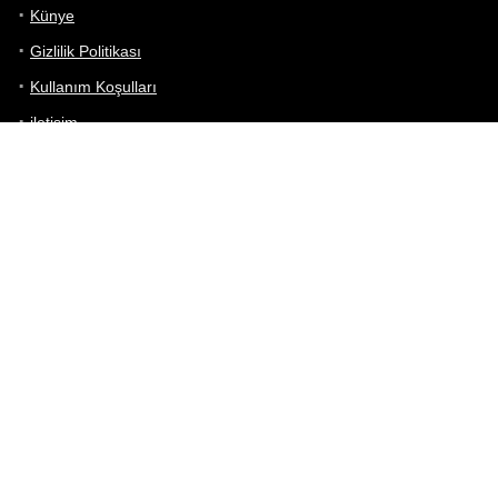
Künye
Gizlilik Politikası
Kullanım Koşulları
iletişim
Telefon Karşılaştırma
Bizi takip edin!
Yoğun çabalarımıza rağmen Telefon Teknik Özellikleri sayfamızdaki
bilgilerin %100 doğru olduğunu garanti edemeyiz.
Belirli bir teknik özellik sizin için hayati önem taşıyorsa, her zaman
telefon satıcısına danışmanızı öneririz; bunun için en iyi yol doğrudan
web sitesini ziyaret etmektir.