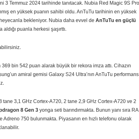
isini 3 Temmuz 2024 tarihinde tanıtacak. Nubia Red Magic 9S Pr
nmış en yüksek puanın sahibi oldu. AnTuTu tarihinin en yüksek
an heyecanla bekleniyor. Nubia daha evvel de
AnTuTu en güçlü
 aldığı puanla herkesi şaşırttı.
bilirsiniz.
n 369 bin 542 puan alarak büyük bir rekora imza attı. Cihazın
msung’un amiral gemisi Galaxy S24 Ultra’nın AnTuTu performans
z.
3 tane 3,1 GHz Cortex-A720, 2 tane 2,9 GHz Cortex-A720 ve 2
pdragon 8 Gen 3
yonga seti barındırmakta. Bunun yanı sıra R
 Adreno 750 bulunmakta. Piyasanın en hızlı telefonu olarak
lanabilir.