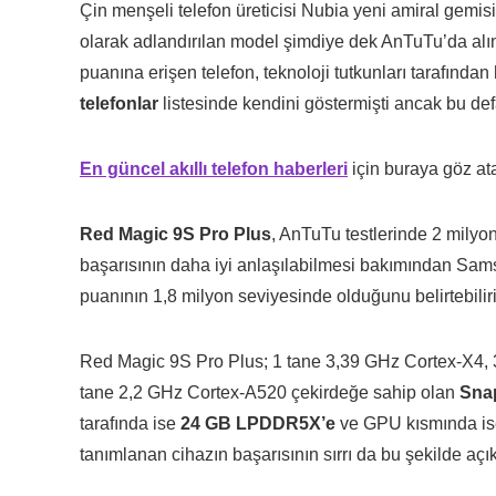
Çin menşeli telefon üreticisi Nubia yeni amiral gem
olarak adlandırılan model şimdiye dek AnTuTu’da alı
puanına erişen telefon, teknoloji tutkunları tarafınd
telefonlar
listesinde kendini göstermişti ancak bu defa
En güncel akıllı telefon haberleri
için buraya göz ata
Red Magic 9S Pro Plus
, AnTuTu testlerinde 2 milyo
başarısının daha iyi anlaşılabilmesi bakımından Sa
puanının 1,8 milyon seviyesinde olduğunu belirtebiliri
Red Magic 9S Pro Plus; 1 tane 3,39 GHz Cortex-X4, 
tane 2,2 GHz Cortex-A520 çekirdeğe sahip olan
Sna
tarafında ise
24 GB LPDDR5X’e
ve GPU kısmında ise
tanımlanan cihazın başarısının sırrı da bu şekilde açık