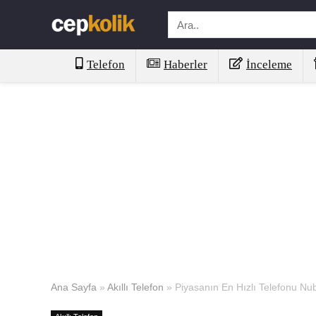
Telefon
Haberler
İnceleme
Ana Sayfa
»
Akıllı Telefon
»
Piyasanın En Hızlı Telefonu Nubi