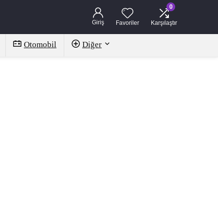
0
Giriş
Favoriler
Karşılaştır
Otomobil
Diğer