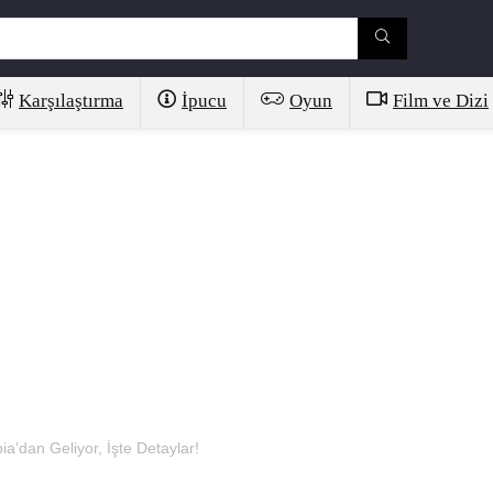
Karşılaştırma
İpucu
Oyun
Film ve Dizi
a’dan Geliyor, İşte Detaylar!