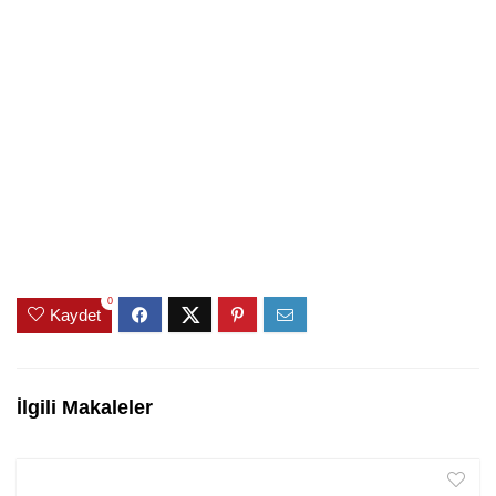
0
Kaydet
İlgili Makaleler