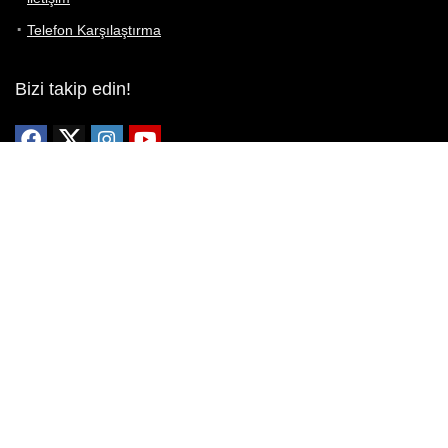
Telefon Karşılaştırma
Bizi takip edin!
Yoğun çabalarımıza rağmen Telefon Teknik Özellikleri sayfamızdaki
bilgilerin %100 doğru olduğunu garanti edemeyiz.
Belirli bir teknik özellik sizin için hayati önem taşıyorsa, her zaman
telefon satıcısına danışmanızı öneririz; bunun için en iyi yol doğrudan
web sitesini ziyaret etmektir.
Mevcut telefona ait herhangi bir bilginin yanlış veya eksik olduğunu
düşünüyorsanız lütfen bizimle
buradan
iletişime geçin.