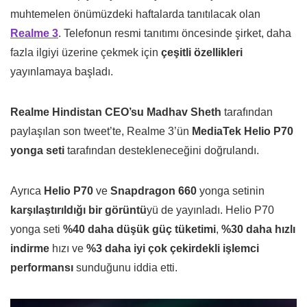
muhtemelen önümüzdeki haftalarda tanıtılacak olan
Realme 3
. Telefonun resmi tanıtımı öncesinde şirket, daha
fazla ilgiyi üzerine çekmek için
çeşitli özellikleri
yayınlamaya başladı.
Realme Hindistan CEO’su Madhav Sheth
tarafından
paylaşılan son tweet’te, Realme 3’ün
MediaTek Helio P70
yonga seti
tarafından destekleneceğini doğrulandı.
Ayrıca
Helio P70
ve
Snapdragon 660
yonga setinin
karşılaştırıldığı bir görüntü
yü de yayınladı. Helio P70
yonga seti
%40 daha düşük güç tüketimi
,
%30 daha hızlı
indirme
hızı ve
%3 daha iyi çok çekirdekli işlemci
performansı
sunduğunu iddia etti.