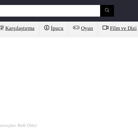
Karşılaştırma
İpucu
Oyun
Film ve Dizi
nuçları Belli Oldu!