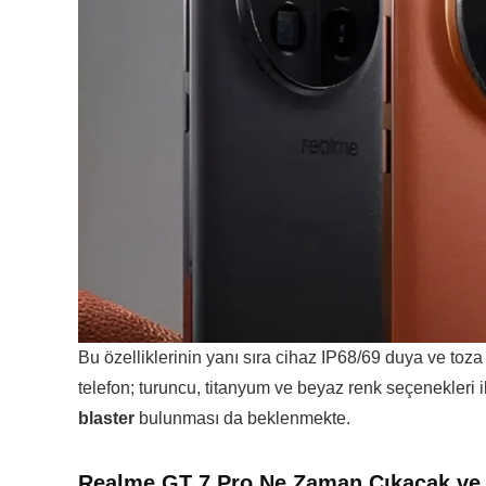
Bu özelliklerinin yanı sıra cihaz IP68/69 duya ve toza
telefon; turuncu, titanyum ve beyaz renk seçenekleri i
blaster
bulunması da beklenmekte.
Realme GT 7 Pro Ne Zaman Çıkacak ve 