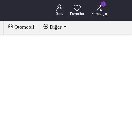
0
Giriş
Favoriler
Karşılaştır
Otomobil
Diğer