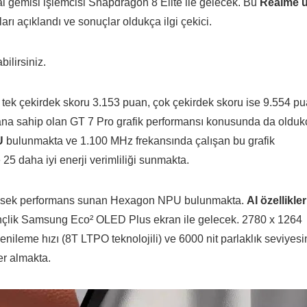
l gemisi işlemcisi Snapdragon 8 Elite ile gelecek. Bu
Realme ü
ı açıklandı ve sonuçlar oldukça ilgi çekici.
ilirsiniz.
tek çekirdek skoru 3.153 puan, çok çekirdek skoru ise 9.554 p
ana sahip olan GT 7 Pro grafik performansı konusunda da olduk
U
bulunmakta ve 1.100 MHz frekansında çalışan bu grafik
5 daha iyi enerji verimliliği sunmakta.
üksek performans sunan Hexagon NPU bulunmakta.
AI özellikler
 inçlik Samsung Eco² OLED Plus ekran ile gelecek. 2780 x 1264
nileme hızı (8T LTPO teknolojili) ve 6000 nit parlaklık seviyesi
er almakta.