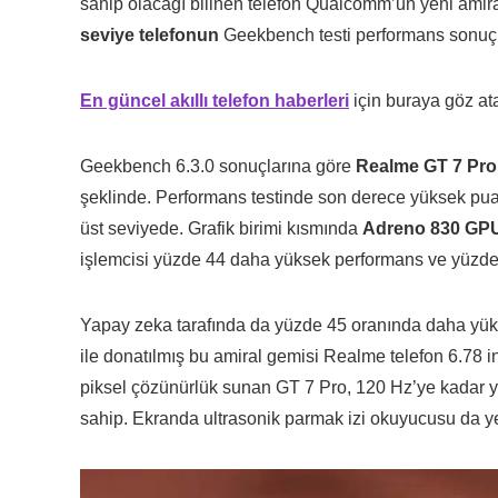
sahip olacağı bilinen telefon Qualcomm’un yeni amira
seviye telefonun
Geekbench testi performans sonuçlar
En güncel akıllı telefon haberleri
için buraya göz atab
Geekbench 6.3.0 sonuçlarına göre
Realme GT 7 Pro
şeklinde. Performans testinde son derece yüksek pu
üst seviyede. Grafik birimi kısmında
Adreno 830 GP
işlemcisi yüzde 44 daha yüksek performans ve yüzde 2
Yapay zeka tarafında da yüzde 45 oranında daha y
ile donatılmış bu amiral gemisi Realme telefon 6.78
piksel çözünürlük sunan GT 7 Pro, 120 Hz’ye kadar ye
sahip. Ekranda ultrasonik parmak izi okuyucusu da y