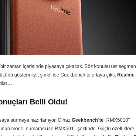
bir zaman içerisinde piyasaya çıkacak. Söz konusu üst segmen
cünü göstermişti; şimdi ise Geekbench’te ortaya çıktı.
Realme
ntılar…
uçları Belli Oldu!
asaya sürmeye hazırlanıyor. Cihaz
Geekbench’te
“RMX5010”
nunun model numarası ise RMX5011 şeklinde. Güçlü özelliklere