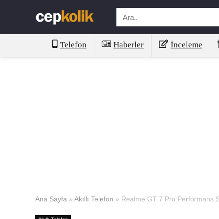
Telefon
Haberler
İnceleme
Ana Sayfa
»
Akıllı Telefon
»
Realme GT 7 Pro Performans So