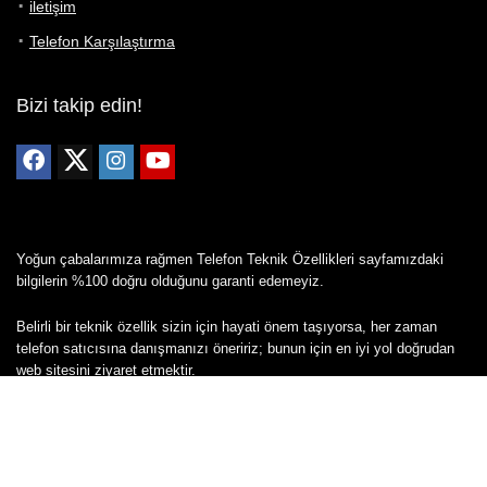
iletişim
Telefon Karşılaştırma
Bizi takip edin!
Yoğun çabalarımıza rağmen Telefon Teknik Özellikleri sayfamızdaki
bilgilerin %100 doğru olduğunu garanti edemeyiz.
Belirli bir teknik özellik sizin için hayati önem taşıyorsa, her zaman
telefon satıcısına danışmanızı öneririz; bunun için en iyi yol doğrudan
web sitesini ziyaret etmektir.
Mevcut telefona ait herhangi bir bilginin yanlış veya eksik olduğunu
düşünüyorsanız lütfen bizimle
buradan
iletişime geçin.