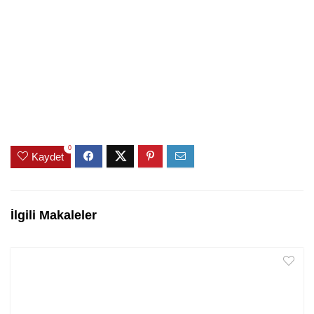
0
Kaydet
İlgili Makaleler