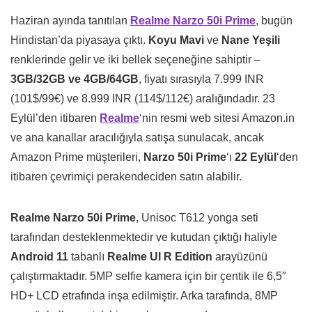
Haziran ayında tanıtılan
Realme Narzo 50i Prime
, bugün
Hindistan’da piyasaya çıktı.
Koyu Mavi
ve
Nane Yeşili
renklerinde gelir ve iki bellek seçeneğine sahiptir –
3GB/32GB ve 4GB/64GB
, fiyatı sırasıyla 7.999 INR
(101$/99€) ve 8.999 INR (114$/112€) aralığındadır. 23
Eylül’den itibaren
Realme
‘nin resmi web sitesi Amazon.in
ve ana kanallar aracılığıyla satışa sunulacak, ancak
Amazon Prime müşterileri,
Narzo 50i Prime
‘ı
22 Eylül
‘den
itibaren çevrimiçi perakendeciden satın alabilir.
Realme Narzo 50i Prime
, Unisoc T612 yonga seti
tarafından desteklenmektedir ve kutudan çıktığı haliyle
Android 11
tabanlı
Realme UI R Edition
arayüzünü
çalıştırmaktadır. 5MP selfie kamera için bir çentik ile 6,5″
HD+ LCD etrafında inşa edilmiştir. Arka tarafında, 8MP