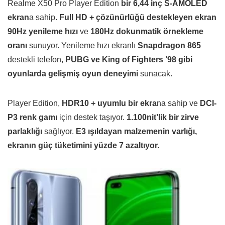
Realme X50 Pro Player Edition
bir 6,44 inç S-AMOLED
ekran
a sahip.
Full HD + çözünürlüğü destekleyen ekran
90Hz yenileme hızı
ve
180Hz dokunmatik örnekleme
oranı
sunuyor. Yenileme hızı ekranlı
Snapdragon 865
destekli telefon,
PUBG ve King of Fighters ’98 gibi
oyunlarda gelişmiş oyun deneyimi
sunacak.
Player Edition,
HDR10 + uyumlu bir ekra
na sahip ve
DCI-
P3 renk gamı
​​için destek taşıyor.
1.100nit’lik bir zirve
parlaklığı
sağlıyor.
E3 ışıldayan malzemenin varlığı,
ekranın güç tüketimini yüzde 7 azaltıyor.