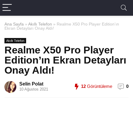
Ana Sayfa
»
Akıllı Telefon
»
Realme X50 Pro Player Edition’ın
Ekran Detayları Onay Aldı!
Akıllı Telefon
Realme X50 Pro Player
Edition’ın Ekran Detayları
Onay Aldı!
Selin Polat
12
Görüntüleme
0
10 Ağustos 2021