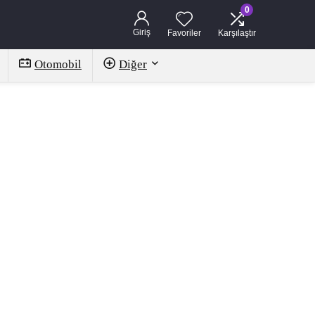
0
Giriş
Favoriler
Karşılaştır
Otomobil
Diğer