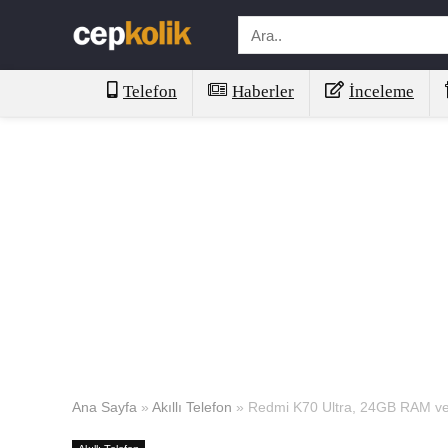
Telefon
Haberler
İnceleme
Ana Sayfa
»
Akıllı Telefon
»
Redmi K70 Ultra, 24GB RAM v