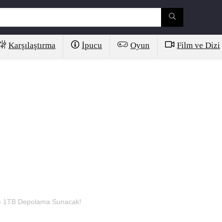
Karşılaştırma
İpucu
Oyun
Film ve Dizi
e 1TB Depolama Sunacak!