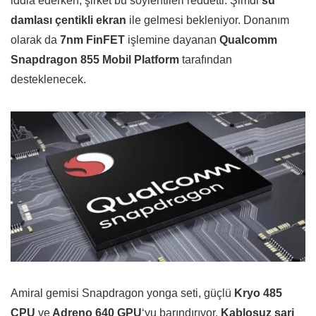
iddia ederken, şirket bu söylentileri reddetti. Şimdi
su
damlası çentikli ekran
ile gelmesi bekleniyor. Donanım
olarak da
7nm FinFET
işlemine dayanan
Qualcomm
Snapdragon 855 Mobil Platform
tarafından
desteklenecek.
Amiral gemisi Snapdragon yonga seti, güçlü
Kryo 485
CPU
ve
Adreno 640 GPU
‘yu barındırıyor.
Kablosuz şarj