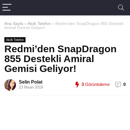
Ana Sayfa
»
Akıllı Telefon
»
Redmi’den SnapDragon 855 Destekli
Amiral Gemisi Geliyor!
Akıllı Telefon
Redmi’den SnapDragon
855 Destekli Amiral
Gemisi Geliyor!
Selin Polat
3
Görüntüleme
0
23 Nisan 2019