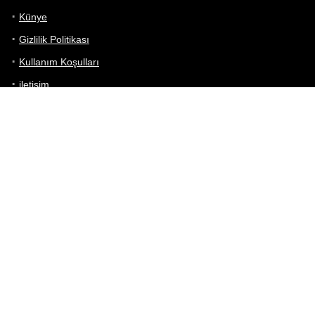
Künye
Gizlilik Politikası
Kullanım Koşulları
iletişim
Telefon Karşılaştırma
Bizi takip edin!
Yoğun çabalarımıza rağmen Telefon Teknik Özellikleri sayfamızdaki
bilgilerin %100 doğru olduğunu garanti edemeyiz.
Belirli bir teknik özellik sizin için hayati önem taşıyorsa, her zaman
telefon satıcısına danışmanızı öneririz; bunun için en iyi yol doğrudan