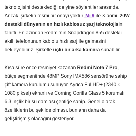
teknolojisini desteklediği de yine söylentiler arasında.
Ancak, şirketin resmi bir onayı yoktur.
Mi 9
ile Xiaomi,
20W
destekli dünyanın en hızlı kablosuz şarj teknolojisi
ni
tanıttı. En azından Redmi’nin Snapdragon 855 destekli
akıllı telefonunun kablolu hızlı şarj ile gelmesini
bekleyebiliriz. Şirkette
üçlü bir arka kamera
sunabilir.
Kısa süre önce resmiyet kazanan
Redmi Note 7 Pro
,
bütçe segmentinde 48MP Sony IMX586 sensörüne sahip
çift kamera kurulumu sunuyor. Ayrıca FullHD+ (2340 ×
1080 piksel) ekranlı ve Corning Gorilla Glass 5 korumalı
6,3 inçlik bir su damlası çentiğe sahip. Genel olarak
özelliklerin bu şekilde olması, bunların daha da
geliştirişmiş olacağını gösteriyor.