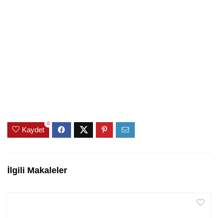
0
Kaydet
İlgili Makaleler